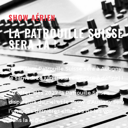
SHOW AÉRIEN
LA PATROUILLE SUISSE
SERA LÀ !
La célèbre Patrouille Suisse sera à Autigny
le samedi 28 juin (horaire encore à définir) !
En effet, dès 2027 la Patrouille Suisse
disparaîtra du ciel et le show d’Autigny sera
l’une des dernières chances de les voir
dans la région.