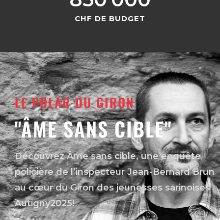
CHF DE BUDGET​
LE POLAR DU GIRON
"ÂME SANS CIBLE"
Découvrez Âme sans cible, une enquête
policière de l’inspecteur Jean-Bernard Brun
au cœur du Giron des jeunesses sarinoises
Autigny2025!