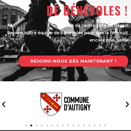
DE BÉNÉVOLES !
Viens voir de l’autre côté du décor!
Rejoins notre équipe de bénévoles pour que la fête soit
encore plus belle!
REJOINS-NOUS DÈS MAINTENANT !